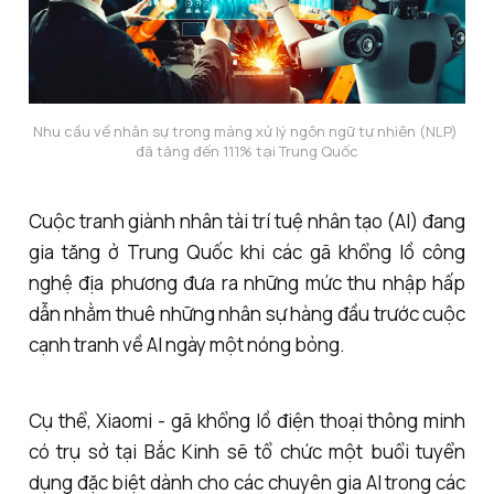
Nhu cầu về nhân sự trong mảng xử lý ngôn ngữ tự nhiên (NLP) 
đã tăng đến 111% tại Trung Quốc
Cuộc tranh giành nhân tài trí tuệ nhân tạo (AI) đang
gia tăng ở Trung Quốc khi các gã khổng lồ công
nghệ địa phương đưa ra những mức thu nhập hấp
dẫn nhằm thuê những nhân sự hàng đầu trước cuộc
cạnh tranh về AI ngày một nóng bỏng.
Cụ thể, Xiaomi - gã khổng lồ điện thoại thông minh
có trụ sở tại Bắc Kinh sẽ tổ chức một buổi tuyển
dụng đặc biệt dành cho các chuyên gia AI trong các