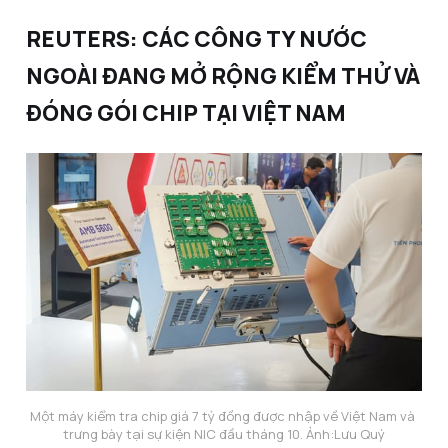
REUTERS: CÁC CÔNG TY NƯỚC
NGOÀI ĐANG MỞ RỘNG KIỂM THỬ VÀ
ĐÓNG GÓI CHIP TẠI VIỆT NAM
Một máy kiểm tra chip giá 7 tỷ đồng được nhập về Việt Nam và 
trưng bày tại sự kiện NIC đầu tháng 10. Ảnh:
Lưu Quý