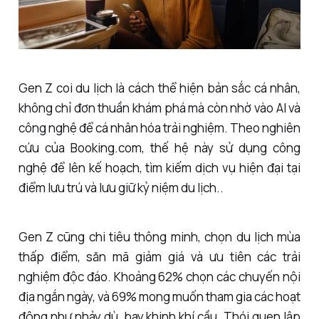
Gen Z coi du lịch là cách thể hiện bản sắc cá nhân,
không chỉ đơn thuần khám phá mà còn nhờ vào AI và
công nghệ để cá nhân hóa trải nghiệm. Theo nghiên
cứu của Booking.com, thế hệ này sử dụng công
nghệ để lên kế hoạch, tìm kiếm dịch vụ hiện đại tại
điểm lưu trú và lưu giữ kỷ niệm du lịch..
Gen Z cũng chi tiêu thông minh, chọn du lịch mùa
thấp điểm, săn mã giảm giá và ưu tiên các trải
nghiệm độc đáo. Khoảng 62% chọn các chuyến nội
địa ngắn ngày, và 69% mong muốn tham gia các hoạt
động như nhảy dù, bay khinh khí cầu. Thói quen lập