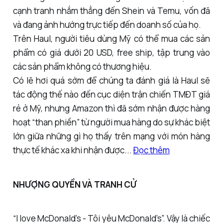
cạnh tranh nhắm thẳng đến Shein và Temu, vốn đã
và đang ảnh hướng trực tiếp đến doanh số của họ.
Trên Haul, người tiêu dùng Mỹ có thể mua các sản
phẩm có giá dưới 20 USD, free ship, tập trung vào
các sản phẩm không có thương hiệu.
Có lẽ hơi quá sớm để chúng ta đánh giá là Haul sẽ
tác động thế nào đến cục diện trận chiến TMĐT giá
rẻ ở Mỹ, nhưng Amazon thì đã sớm nhận được hàng
hoạt “than phiền” từ người mua hàng do sự khác biệt
lớn giữa những gì họ thấy trên mạng với món hàng
thực tế khác xa khi nhận được...
Đọc thêm
NHƯỢNG QUYỀN VÀ TRANH CỬ
“I love McDonald’s - Tôi yêu McDonald’s”. Vậy là chiếc