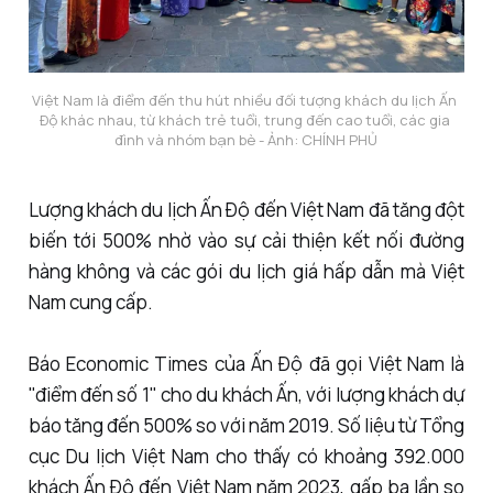
Việt Nam là điểm đến thu hút nhiều đối tượng khách du lịch Ấn 
Độ khác nhau, từ khách trẻ tuổi, trung đến cao tuổi, các gia 
đình và nhóm bạn bè - Ảnh: CHÍNH PHỦ
Lượng khách du lịch Ấn Độ đến Việt Nam đã tăng đột
biến tới 500% nhờ vào sự cải thiện kết nối đường
hàng không và các gói du lịch giá hấp dẫn mà Việt
Nam cung cấp.
Báo Economic Times của Ấn Độ đã gọi Việt Nam là
"điểm đến số 1" cho du khách Ấn, với lượng khách dự
báo tăng đến 500% so với năm 2019. Số liệu từ Tổng
cục Du lịch Việt Nam cho thấy có khoảng 392.000
khách Ấn Độ đến Việt Nam năm 2023, gấp ba lần so