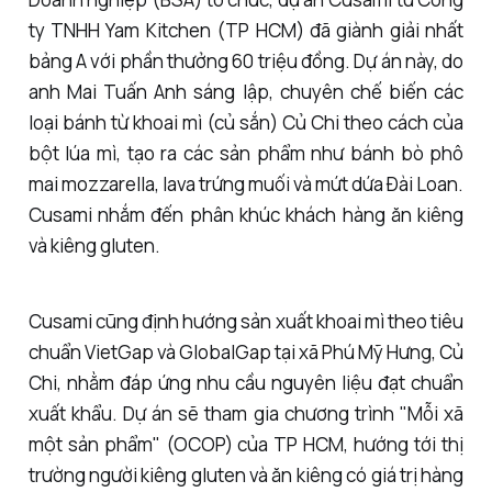
ty TNHH Yam Kitchen (TP HCM) đã giành giải nhất
bảng A với phần thưởng 60 triệu đồng. Dự án này, do
anh Mai Tuấn Anh sáng lập, chuyên chế biến các
loại bánh từ khoai mì (củ sắn) Củ Chi theo cách của
bột lúa mì, tạo ra các sản phẩm như bánh bò phô
mai mozzarella, lava trứng muối và mứt dứa Đài Loan.
Cusami nhắm đến phân khúc khách hàng ăn kiêng
và kiêng gluten.
Cusami cũng định hướng sản xuất khoai mì theo tiêu
chuẩn VietGap và GlobalGap tại xã Phú Mỹ Hưng, Củ
Chi, nhằm đáp ứng nhu cầu nguyên liệu đạt chuẩn
xuất khẩu. Dự án sẽ tham gia chương trình "Mỗi xã
một sản phẩm" (OCOP) của TP HCM, hướng tới thị
trường người kiêng gluten và ăn kiêng có giá trị hàng