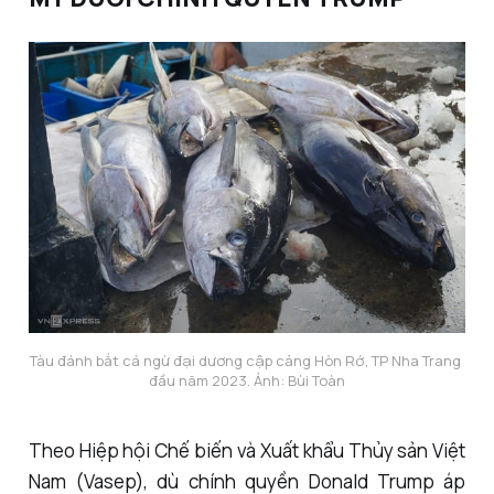
Tàu đánh bắt cá ngừ đại dương cập cảng Hòn Rớ, TP Nha Trang 
đầu năm 2023. Ảnh: Bùi Toàn
Theo Hiệp hội Chế biến và Xuất khẩu Thủy sản Việt
Nam (Vasep), dù chính quyền Donald Trump áp