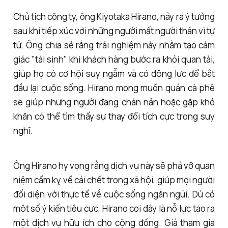
Chủ tịch công ty, ông Kiyotaka Hirano, nảy ra ý tưởng
sau khi tiếp xúc với những người mất người thân vì tự
tử. Ông chia sẻ rằng trải nghiệm này nhằm tạo cảm
giác "tái sinh" khi khách hàng bước ra khỏi quan tài,
giúp họ có cơ hội suy ngẫm và có động lực để bắt
đầu lại cuộc sống. Hirano mong muốn quán cà phê
sẽ giúp những người đang chán nản hoặc gặp khó
khăn có thể tìm thấy sự thay đổi tích cực trong suy
nghĩ.
Ông Hirano hy vọng rằng dịch vụ này sẽ phá vỡ quan
niệm cấm kỵ về cái chết trong xã hội, giúp mọi người
đối diện với thực tế về cuộc sống ngắn ngủi. Dù có
một số ý kiến tiêu cực, Hirano coi đây là nỗ lực tạo ra
một dịch vụ hữu ích cho cộng đồng. Giá tham gia