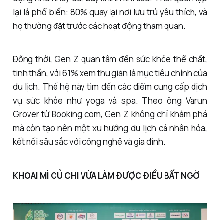
lại là phổ biến: 80% quay lại nơi lưu trú yêu thích, và
họ thường đặt trước các hoạt động tham quan.
Đồng thời, Gen Z quan tâm đến sức khỏe thể chất,
tinh thần, với 61% xem thư giãn là mục tiêu chính của
du lịch. Thế hệ này tìm đến các điểm cung cấp dịch
vụ sức khỏe như yoga và spa. Theo ông Varun
Grover từ Booking.com, Gen Z không chỉ khám phá
mà còn tạo nên một xu hướng du lịch cá nhân hóa,
kết nối sâu sắc với công nghệ và gia đình.
KHOAI MÌ CỦ CHI VỪA LÀM ĐƯỢC ĐIỀU BẤT NGỜ