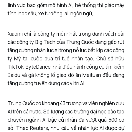
lĩnh vực bao gồm mô hình AI, hệ thống thị giác máy
tính, học sâu, xe tự động lái, ngôn ngữ,...
Xiaomi chỉ là công ty mới nhất trong danh sách dài
các công ty Big Tech của Trung Quốc đang gấp rút
tăng cường nhân lực AI trong nỗ lực bắt kịp các công
ty Mỹ tại cuộc đua trí tuệ nhân tạo. Chủ sở hữu
TikTok, ByteDance, nhà điều hành công cụ tìm kiếm
Baidu và gã khổng lồ giao đồ ăn Meituan đều đang
tăng cường tuyển dụng các vị trí AI.
Trung Quốc có khoảng 43 trường và viện nghiên cứu
AI trên cả nước. Số lượng các trường đại học đào tạo
chuyên ngành AI bậc cử nhân đã vượt quá 500 cơ
sở. Theo Reuters, nhu cầu về nhân lực AI được dự