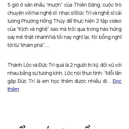
5 giờ ở sân khấu “mượn” của Thiên Đăng, cuộc trò
chuyện với hai nghệ sĩ: nhạc sĩ Đức Trí và nghệ sĩ cải
lương Phương Hồng Thủy để thực hiện 2 tập video
của “Kịch và nghệ” sao mà trôi qua trong hào hứng
say mê thật nhanh!Và tối nay nghĩ lại, tôi bỗng nghĩ
tới từ “khám phá” ...
Thành Lộc và Đức Trí quả là 2 người tri kỹ, đối xử với
nhau bằng sự tương kính. Lộc nói thực tình: “Mỗi lần
gặp Đức Trí là em học thêm được nhiều đi...
Đọc
thêm