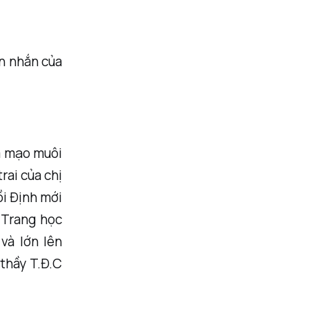
in nhắn của
em mạo muôi
rai của chị
ồi Định mới
a Trang học
và lớn lên
 thầy T.Đ.C