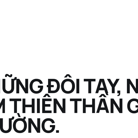
ỮNG ĐÔI TAY, 
M THIÊN THẦN G
ƯỜNG.