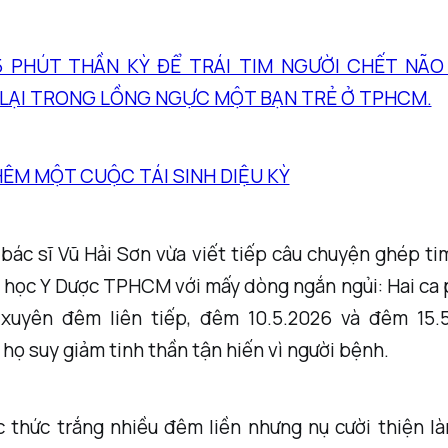
5 PHÚT THẦN KỲ ĐỂ TRÁI TIM NGƯỜI CHẾT NÃ
 LẠI TRONG LỒNG NGỰC MỘT BẠN TRẺ Ở TPHCM.
ÊM MỘT CUỘC TÁI SINH DIỆU KỲ
bác sĩ Vũ Hải Sơn vừa viết tiếp câu chuyện ghép tim
i học Y Dược TPHCM với mấy dòng ngắn ngủi: Hai ca 
xuyên đêm liên tiếp, đêm 10.5.2026 và đêm 15.
họ suy giảm tinh thần tận hiến vì người bệnh.
c thức trắng nhiều đêm liền nhưng nụ cười thiện l