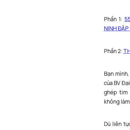
Phần 1:
5
NINH ĐÂP
Phần 2:
TH
Bạn mình, 
của BV Đạ
ghép tim 
không làm 
Dù liên tụ