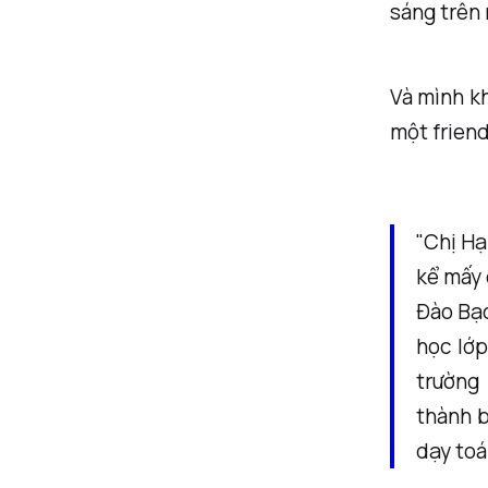
sáng trên
Và mình kh
một friend
"Chị Hạ
kể mấy c
Đào Bạc
học lớp
trường 
thành b
dạy toá