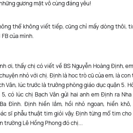
 những gương mặt vô cùng đáng yêu!
ông thể không viết tiếp, cũng chỉ mấy dòng thôi, t
 FB của mình.
nh ơi, thấy chị có viết về BS Nguyễn Hoàng Định, 
huyện nhỏ với chị. Định là hoc trò cũ của em, là con t
h Vân, lúc trước là trưởng phòng giáo dục quận 5. H
 5, có lúc chị Bạch Vân gửi hai anh em Định ra Nh
Ba Đình. Định hiền lắm, hồi nhỏ ngoan, hiền khô, 
ác sĩ phẫu thuật tim giỏi vậy. Định từng mổ tim cho
n trường Lê Hồng Phong đó chị...