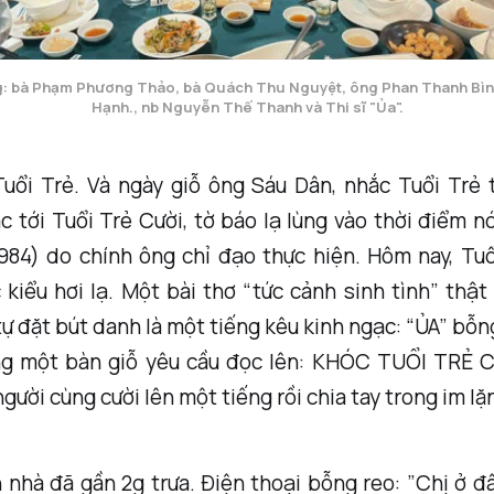
g: bà Phạm Phương Thảo, bà Quách Thu Nguyệt, ông Phan Thanh Bình
Hạnh., nb Nguyễn Thế Thanh và Thi sĩ "Ủa".
Tuổi Trẻ. Và ngày giỗ ông Sáu Dân, nhắc Tuổi Trẻ 
 tới Tuổi Trẻ Cười, tờ báo lạ lùng vào thời điểm n
1984) do chính ông chỉ đạo thực hiện. Hôm nay, Tuổ
kiểu hơi lạ. Một bài thơ “tức cảnh sinh tình” thậ
 tự đặt bút danh là một tiếng kêu kinh ngạc: “ỦA” bỗ
ng một bàn giỗ yêu cầu đọc lên: KHÓC TUỔI TRẺ 
gười cùng cười lên một tiếng rồi chia tay trong im lặ
 nhà đã gần 2g trưa. Điện thoại bỗng reo: ”Chị ở đâ