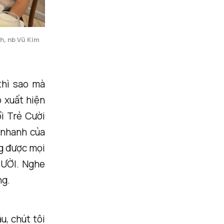
, nb Vũ Kim 
thì sao mà
ó xuất hiện
i Trẻ Cười
t nhanh của
ng được mọi
CƯỜI. Nghe
ng.
u, chút tôi