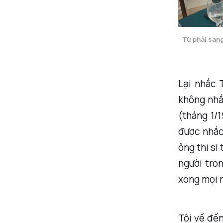
Từ phải san
Lại nhắc 
không nhắc
(tháng 1/
được nhắc 
ông thi sĩ
người tro
xong mọi n
Tôi về đến