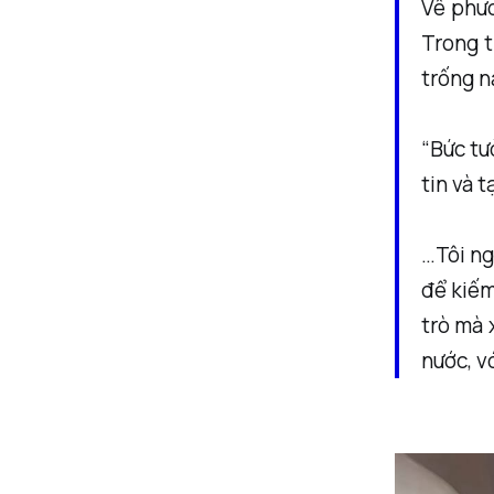
Về phươ
Trong t
trống n
“Bức tư
tin và t
…Tôi ng
để kiếm
trò mà 
nước, vớ