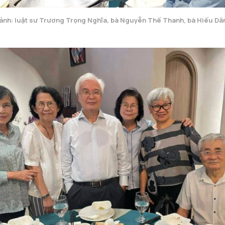
ảnh: luật sư Trương Trọng Nghĩa, bà Nguyễn Thế Thanh, bà Hiếu Dân 