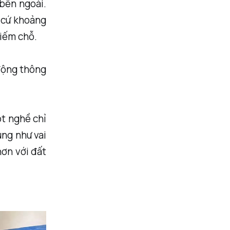
 bên ngoài.
t cứ khoảng
hiếm chỗ.
 động thông
t nghề chỉ
úng như vai
hơn với đất