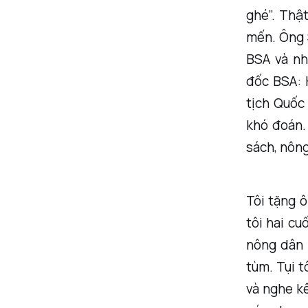
ghé”. Thậ
mến. Ông 
BSA và nh
đốc BSA: 
tịch Quốc 
khó đoán.
sách, nông
Tôi tặng ô
tôi hai c
nông dân 
tùm. Tụi t
và nghe k