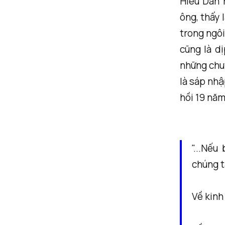
Hiếu Dân 
ông, thấy 
trong ngôi
cũng là d
những chu
là sáp nhậ
hồi 19 năm
"...Nếu
chúng t
Về kinh