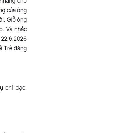
 nhang cho
ảng của ông
ời. Giỗ ông
p. Và nhắc
 22.6.2026
ổi Trẻ đăng
ự chỉ đạo,