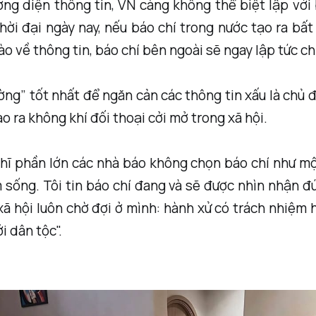
ng diện thông tin, VN càng không thể biệt lập với
hời đại ngày nay, nếu báo chí trong nước tạo ra bấ
ào về thông tin, báo chí bên ngoài sẽ ngay lập tức c
ờng” tốt nhất để ngăn cản các thông tin xấu là chủ
ạo ra không khí đối thoại cởi mở trong xã hội.
hĩ phần lớn các nhà báo không chọn báo chí như mộ
 sống. Tôi tin báo chí đang và sẽ được nhìn nhận đ
xã hội luôn chờ đợi ở mình: hành xử có trách nhiệm 
i dân tộc".