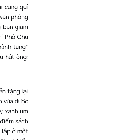
i cũng quí
 văn phòng
g ban giám
rí Phó Chủ
“hành tung”
u hút ông:
ền tặng lại
h vừa được
ây xanh um
, điểm sách
 lập ở một