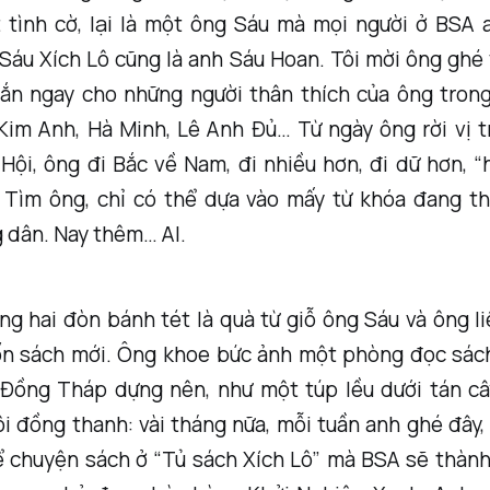
t tình cờ, lại là một ông Sáu mà mọi người ở BSA a
Sáu Xích Lô cũng là anh Sáu Hoan. Tôi mời ông ghé
ắn ngay cho những người thân thích của ông tron
Kim Anh, Hà Minh, Lê Anh Đủ… Từ ngày ông rời vị t
Hội, ông đi Bắc về Nam, đi nhiều hơn, đi dữ hơn, 
 Tìm ông, chỉ có thể dựa vào mấy từ khóa đang th
 dân. Nay thêm… AI.
ng hai đòn bánh tét là quà từ giỗ ông Sáu và ông li
uốn sách mới. Ông khoe bức ảnh một phòng đọc sác
Đồng Tháp dựng nên, như một túp lều dưới tán c
ôi đồng thanh: vài tháng nữa, mỗi tuần anh ghé đây
ể chuyện sách ở “Tủ sách Xích Lô” mà BSA sẽ thành