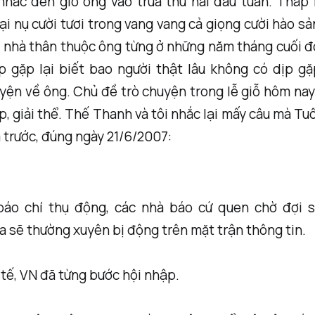
nhắc đến giỗ ông vào trưa thứ hai đầu tuần. Thắp
lại nụ cười tươi trong vang vang cả giọng cười hào s
 nhà thân thuộc ông từng ở những năm tháng cuối đ
ịp gặp lại biết bao người thật lâu không có dịp gặ
yện về ông. Chủ đề trò chuyện trong lễ giỗ hôm nay
p, giải thể. Thế Thanh và tôi nhắc lại mấy câu mà Tu
 trước, đúng ngày 21/6/2007:
 báo chí thụ động, các nhà báo cứ quen chờ đợi s
a sẽ thường xuyên bị động trên mặt trận thông tin.
 tế, VN đã từng bước hội nhập.