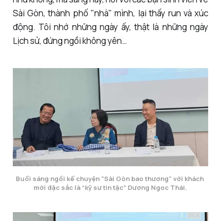
Sài Gòn, thành phố "nhà" mình, lại thấy run và xúc
động. Tôi nhớ những ngày ấy, thật là những ngày
Lịch sử, đứng ngồi không yên…
Buổi sáng ngồi kể chuyện "Sài Gòn bao thương" với khách 
mời đặc sắc là “kỹ sư tin tặc” Dương Ngoc Thái.