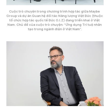
Cuộc trò chuyện trong chương trình hợp tác giữa Maybe 
Group và dự án Quan hệ đối tác Năng lượng Việt Đức (thuộc 
tổ chức hợp tác quốc tế Đức G.I.Z) đang triển khai ở Việt 
Nam. Chủ đề của cuộc trò chuyện: “Ứng dụng Trí tuệ nhân 
tạo trong ngành điện ở Việt Nam”.