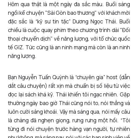
Hôm qua thật là một ngày đa sắc màu. Buổi sáng
ngồi kể chuyện "Sài Gòn bao thương" với khách mời
đặc sắc là “kỹ sư tin tặc” Dương Ngọc Thái. Buổi
chiều là cuộc quay phim theo chương trình dài "Đối
thoại chuyển dịch" về năng lượng, với tổ chức quốc
tế GIZ. Tức cũng là an ninh mạng mà còn là an ninh
năng lượng.
Bạn Nguyễn Tuấn Quỳnh là “chuyên gia” host (dẫn
dắt câu chuyện) rất xịn mà chuẩn bị số liệu từ việc
đọc lại sách khá kỹ. Thái khiến tôi ngạc nhiên. Gặp
thường ngày bao giờ Thái cũng nói to, nói thẳng và
luôn cười sảng khoái. Vậy mà sáng qua, nói mấy câu
là chàng đã nghẹn giọng, rưng rưng một hồi. “Tôi
từng đi nói chuyện trước hàng vạn người, tự nhiên
như không, mà sáng nay, nói với các bạn sinh viên về