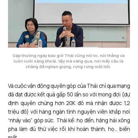
Gặp thường ngày bao giờ Thái cũng nói to, nói thẳng và 
luôn cười sảng khoái. Vậy mà sáng qua, nói mấy câu là 
chàng đã nghẹn giọng, rưng rưng một hồi. 
Và cuộc vận động quyên góp của Thái chỉ qua mạng
đã đạt được kết quả gấp 50 lần so với mong đợi (dự
định quyên chừng hơn 20K đô mà nhận được 1,2
triệu đô) với hàng ngàn tình nguyện viên khắp nơi
“nhảy vào” góp sức. Thái kể: họ đến, hăng hái xông
pha làm đủ thứ việc rồi khi hoàn thành, họ… biến
mất.