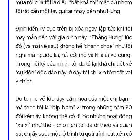
múa rối của tôi là điều “bất khả thi” mặc dù nhóm
tôi rất cần một tay guitar nhậy bén như Hưng.
Định kiến kỳ cục trên bị xóa ngay lập tức khi tôi
may mắn đến với gia đình này. “Thằng Hưng” lúc
đó (và mãi về sau) không hề “chảnh chọe” như tôi
nghĩ mà ngược lại, rất cởi mở và khả ái vô cùng!
Trong hồi ký của mình, tôi đã tả lại khá chi tiết về
“sự kiện” độc đáo này, ở đây tôi chỉ xin tóm tắt vài
ý chính.
Do tò mò về lớp dạy cắm hoa của một chị bạn -
mà theo tôi là “bịp bợm” vì trong những năm 80
đói kém ấy, không thể có được những hoạt động
“xa xỉ” như thế - cho nên tôi đã đi theo và quan
sát chị ấy suốt một lộ trình từ quá trình cắt xén cỏ