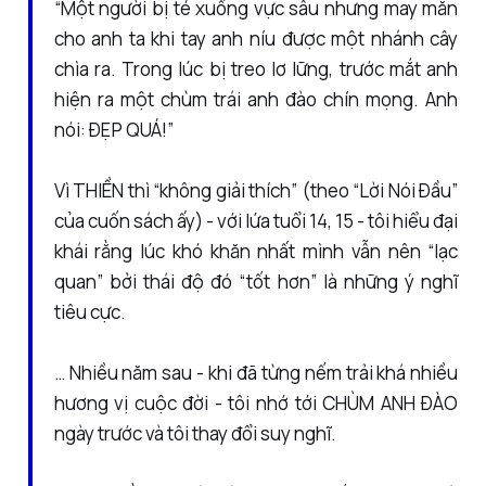
“Một người bị té xuống vực sâu nhưng may mắn
cho anh ta khi tay anh níu được một nhánh cây
chìa ra. Trong lúc bị treo lơ lững, trước mắt anh
hiện ra một chùm trái anh đào chín mọng. Anh
nói: ĐẸP QUÁ!”
Vì THIỀN thì “không giải thích” (theo “Lời Nói Đầu”
của cuốn sách ấy) - với lứa tuổi 14, 15 - tôi hiểu đại
khái rằng lúc khó khăn nhất mình vẫn nên “lạc
quan” bởi thái độ đó “tốt hơn” là những ý nghĩ
tiêu cực.
… Nhiều năm sau - khi đã từng nếm trải khá nhiều
hương vị cuộc đời - tôi nhớ tới CHÙM ANH ĐÀO
ngày trước và tôi thay đổi suy nghĩ.