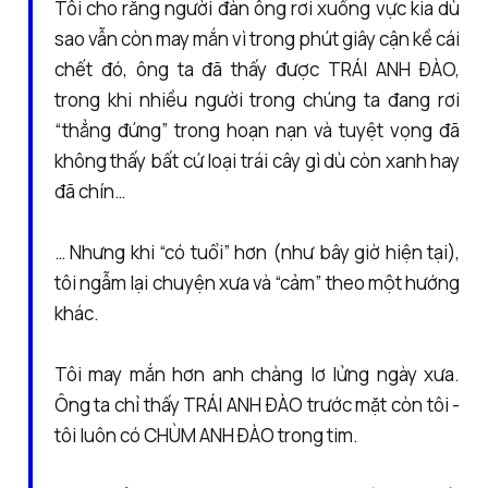
Tôi cho rằng người đàn ông rơi xuống vực kia dù
sao vẫn còn may mắn vì trong phút giây cận kề cái
chết đó, ông ta đã thấy được TRÁI ANH ĐÀO,
trong khi nhiều người trong chúng ta đang rơi
“thẳng đứng” trong hoạn nạn và tuyệt vọng đã
không thấy bất cứ loại trái cây gì dù còn xanh hay
đã chín…
… Nhưng khi “có tuổi” hơn (như bây giờ hiện tại),
tôi ngẫm lại chuyện xưa và “cảm” theo một hướng
khác.
Tôi may mắn hơn anh chàng lơ lửng ngày xưa.
Ông ta chỉ thấy TRÁI ANH ĐÀO trước mặt còn tôi -
tôi luôn có CHÙM ANH ĐÀO trong tim.