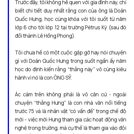
Trước đây, tôi không hề quen với gia đình này, chỉ
biết chi tiết duy nhất rằng con của ông là Doãn
Quốc Hưng, học cùng khóa với tôi suốt từ năm
lớp 6 cho tới lớp 12 tại trường Pétrus Ký (sau đó
đổi thành Lê Hồng Phong).
Tôi chưa hề có một cuộc gặp gỡ hay nói chuyện
gì với Doãn Quốc Hưng trong suốt ngần ấy năm
học do định kiến rằng “thằng này” vô cùng kiêu
hãnh vì nó là con ÔNG SỸ.
Ác cảm trên không phải là vô căn cứ - ngoài
chuyện “thằng Hưng” là con nhà văn nổi tiếng
trước 75 và là nhân vật “có vấn đề” trong chế độ
mới - việc mời Hưng tham gia các hoạt động văn
nghệ trong trường, mà cụ thể là tham gia vào đội