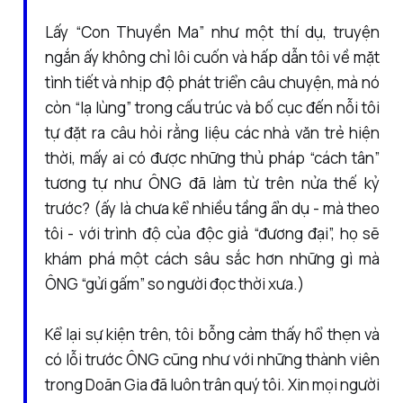
Lấy “Con Thuyền Ma” như một thí dụ, truyện
ngắn ấy không chỉ lôi cuốn và hấp dẫn tôi về mặt
tình tiết và nhịp độ phát triển câu chuyện, mà nó
còn “lạ lùng” trong cấu trúc và bố cục đến nỗi tôi
tự đặt ra câu hỏi rằng liệu các nhà văn trẻ hiện
thời, mấy ai có được những thủ pháp “cách tân”
tương tự như ÔNG đã làm từ trên nửa thế kỷ
trước? (ấy là chưa kể nhiều tầng ẩn dụ - mà theo
tôi - với trình độ của độc giả “đương đại”, họ sẽ
khám phá một cách sâu sắc hơn những gì mà
ÔNG “gửi gấm” so người đọc thời xưa.)
Kể lại sự kiện trên, tôi bỗng cảm thấy hổ thẹn và
có lỗi trước ÔNG cũng như với những thành viên
trong Doãn Gia đã luôn trân quý tôi. Xin mọi người