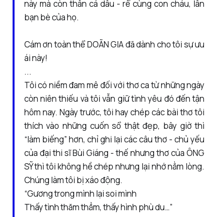
này mà còn thân cả dâu - rể cùng con cháu, lẫn
bạn bè của họ.
Cám ơn toàn thể DOÃN GIA đã dành cho tôi sự ưu
ái này!
...
Tôi có niềm đam mê đối với thơ ca từ những ngày
còn niên thiếu và tôi vẫn giữ tình yêu đó đến tận
hôm nay. Ngày trước, tôi hay chép các bài thơ tôi
thích vào những cuốn sổ thật đẹp, bây giờ thì
“làm biếng” hơn, chỉ ghi lại các câu thơ - chủ yếu
của đại thi sĩ Bùi Giáng - thế nhưng thơ của ÔNG
SỸ thì tôi không hề chép nhưng lại nhớ nằm lòng.
Chúng làm tôi bị xáo động.
“Gương trong mình lại soi mình
Thấy tình thăm thẳm, thấy hình phù du…”