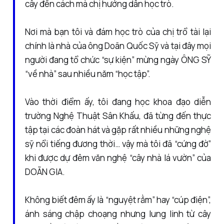
cây đến cách mà chị hướng dẫn học trò.
Nơi mà bạn tôi và đám học trò của chị trổ tài lại
chính là nhà của ông Doãn Quốc Sỹ và tại đây mọi
người đang tổ chức “sự kiện” mừng ngày ÔNG SỸ
“về nhà” sau nhiều năm “học tập”.
Vào thời điểm ấy, tôi đang học khoa đạo diễn
trường Nghệ Thuật Sân Khấu, đã từng đến thực
tập tại các đoàn hát và gặp rất nhiều những nghệ
sỹ nổi tiếng đương thời… vậy mà tôi đã “cứng đờ”
khi được dự đêm văn nghệ “cây nhà lá vườn” của
DOÃN GIA.
Không biết đêm ấy là “nguyệt rằm” hay “cúp điện”,
ánh sáng chập choạng nhưng lung linh từ cây