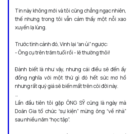
Tin này không mới và tôi cũng chẳng ngạc nhiên,
thế nhưng trong tôi vẫn cảm thấy một nỗi xao
xuyến lạ lùng.
Trước tình cảnh đó, Vinh lại “an ủi” ngược:
- Ông cụ trên trăm tuổi rồi - lẽ thường thôi!
Đành biết là như vậy, nhưng cái điều sẽ đến ấy
đồng nghĩa với một thứ gì đó hết sức mơ hồ
nhưng rất quý giá sẽ biến mất trên cõi đời này.
…
Lần đầu tiên tôi gặp ÔNG SỸ cũng là ngày mà
Doãn Gia tổ chức “sự kiện” mừng ông “về nhà”
sau nhiều năm “học tập”.