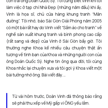
con trai ông Doãn Quốc Sỹ. Tôi cũng biết Vinh khi tôi
làm việc ở tạp chí Nhà Đẹp (những năm đầu) khi ấy,
Vinh là họa sĩ, chủ cửa hàng khung tranh “Mãn
đường”. Tôi nhớ, báo Sài Gòn Giải Phóng năm 2005
có một bài rất hay do Vinh viết “Sắm áo cho tranh” về
nghề sản xuất khung tranh và bình phong cao cấp
(rất sang và đẹp) của Vinh ở Sài Gòn bấy giờ. Tôi
thường nghe Khoa kể nhiều câu chuyện thật ấn
tượng về tình bạn của Khoa và những người con của
ông Doãn Quốc Sỹ. Nghe tin ông qua đời, tôi cùng
Khoa nhắc lại chuyện xưa và tôi gợi ý Khoa viết một
bài tưởng nhớ ông. Bài viết đây.…
Từ vài hôm trước, Doãn Vinh đã thông báo rằng
sẽ phải thu xếp về Mỹ gấp vì ÔNG yếu lắm.