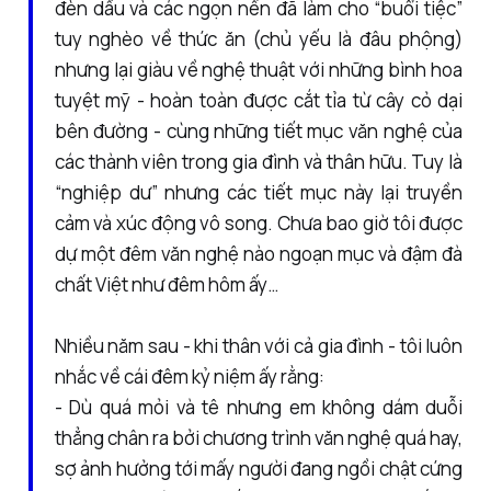
đèn dầu và các ngọn nến đã làm cho “buổi tiệc”
tuy nghèo về thức ăn (chủ yếu là đâu phộng)
nhưng lại giàu về nghệ thuật với những bình hoa
tuyệt mỹ - hoàn toàn được cắt tỉa từ cây cỏ dại
bên đường - cùng những tiết mục văn nghệ của
các thành viên trong gia đình và thân hữu. Tuy là
“nghiệp dư” nhưng các tiết mục này lại truyền
cảm và xúc động vô song. Chưa bao giờ tôi được
dự một đêm văn nghệ nào ngoạn mục và đậm đà
chất Việt như đêm hôm ấy…
Nhiều năm sau - khi thân với cả gia đình - tôi luôn
nhắc về cái đêm kỷ niệm ấy rằng:
- Dù quá mỏi và tê nhưng em không dám duỗi
thẳng chân ra bởi chương trình văn nghệ quá hay,
sợ ảnh hưởng tới mấy người đang ngồi chật cứng