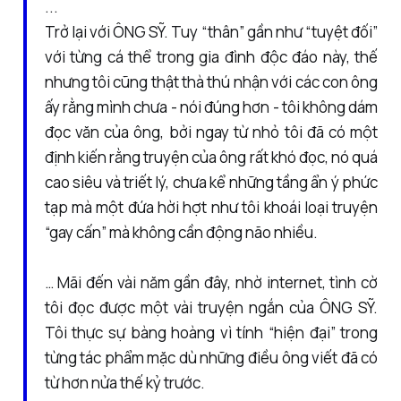
...
Trở lại với ÔNG SỸ. Tuy “thân” gần như “tuyệt đối”
với từng cá thể trong gia đình độc đáo này, thế
nhưng tôi cũng thật thà thú nhận với các con ông
ấy rằng mình chưa - nói đúng hơn - tôi không dám
đọc văn của ông, bởi ngay từ nhỏ tôi đã có một
định kiến rằng truyện của ông rất khó đọc, nó quá
cao siêu và triết lý, chưa kể những tầng ẩn ý phức
tạp mà một đứa hời hợt như tôi khoái loại truyện
“gay cấn” mà không cần động não nhiều.
… Mãi đến vài năm gần đây, nhờ internet, tình cờ
tôi đọc được một vài truyện ngắn của ÔNG SỸ.
Tôi thực sự bàng hoàng vì tính “hiện đại” trong
từng tác phẩm mặc dù những điều ông viết đã có
từ hơn nửa thế kỷ trước.