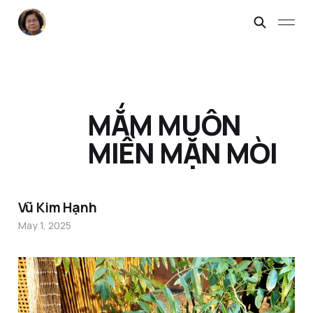
MẮM MUÔN
MIỀN MẶN MÒI
Vũ Kim Hạnh
May 1, 2025