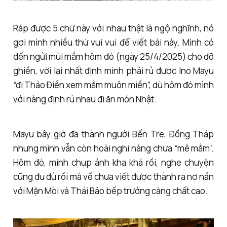
Ráp được 5 chữ này với nhau thật là ngộ nghĩnh, nó
gợi mình nhiều thứ vui vui để viết bài này. Mình có
đến ngửi mùi mắm hôm đó (ngày 25/4/2025) cho đỡ
ghiền, với lại nhất định mình phải rủ được Ino Mayu
“đi Thảo Điền xem mắm muôn miền”, dù hôm đó mình
với nàng định rủ nhau đi ăn món Nhật.
Mayu bây giờ đã thành người Bến Tre, Đồng Tháp
nhưng mình vẫn còn hoài nghi nàng chưa “mê mắm”.
Hôm đó, mình chụp ảnh kha khá rồi, nghe chuyện
cũng đu đủ rồi mà về chưa viết được thành ra nợ nần
với Mặn Mòi và Thái Bảo bếp trưởng càng chất cao.