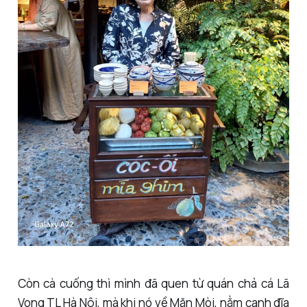
Còn cà cuống thì mình đã quen từ quán chả cá Lã
Vọng TL Hà Nội, mà khi nó về Mặn Mòi, nằm cạnh đĩa