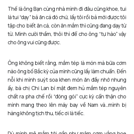
Thế là ông Bạn cùng nhà mình đi đâu cũng khoe, tui
là tui “dạy” bả ăn cá đó chứ, lấy tôi rồi bả mới được tôi
tập cho biết ăn cá, còn ăn mắm thì cũng đang dạy từ
từ. Mình cười thầm, thôi thì để cho ông “tự hào” vậy
cho ông vui cũng được.
Ông không biết rằng, mắm tép là món mà bữa cơm
nào ông bố Bắc kỳ của mình cũng lấy làm chuẩn. Đến
nỗi khi mình suýt soa khen món ăn đầy nhớ nhung
ấy, bà chị Chi Lan bí mật đem hủ mắm tép nguyên
chất ra pha chế rồi “đóng gói” cực kỳ cẩn thận cho
mình mang theo lên máy bay về Nam và…mình bị
hàng không tịch thu, tiếc ơi là tiếc.
Dù mình mê mắm tới gần như mâm cơm vắng hoe