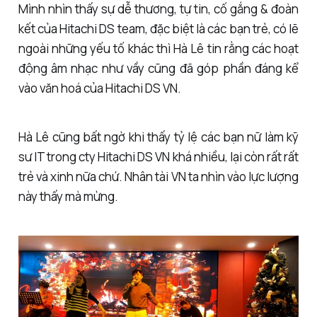
Mình nhìn thấy sự dễ thương, tự tin, cố gắng & đoàn
kết của Hitachi DS team, đặc biệt là các bạn trẻ, có lẽ
ngoài những yếu tố khác thì Hà Lê tin rằng các hoạt
động âm nhạc như vầy cũng đã góp phần đáng kể
vào văn hoá của Hitachi DS VN.
Hà Lê cũng bất ngờ khi thấy tỷ lệ các bạn nữ làm kỹ
sư IT trong cty Hitachi DS VN khá nhiều, lại còn rất rất
trẻ và xinh nữa chứ. Nhân tài VN ta nhìn vào lực lượng
này thấy mà mừng.