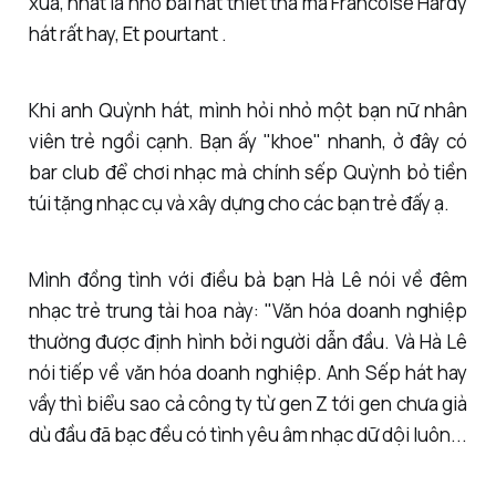
xưa, nhất là nhớ bài hát thiết tha mà Francoise Hardy
hát rất hay, Et pourtant .
Khi anh Quỳnh hát, mình hỏi nhỏ một bạn nữ nhân
viên trẻ ngồi cạnh. Bạn ấy "khoe" nhanh, ở đây có
bar club để chơi nhạc mà chính sếp Quỳnh bỏ tiền
túi tặng nhạc cụ và xây dựng cho các bạn trẻ đấy ạ.
Mình đồng tình với điều bà bạn Hà Lê nói về đêm
nhạc trẻ trung tài hoa này: "Văn hóa doanh nghiệp
thường được định hình bởi người dẫn đầu. Và Hà Lê
nói tiếp về văn hóa doanh nghiệp. Anh Sếp hát hay
vầy thì biểu sao cả công ty từ gen Z tới gen chưa già
dù đầu đã bạc đều có tình yêu âm nhạc dữ dội luôn...