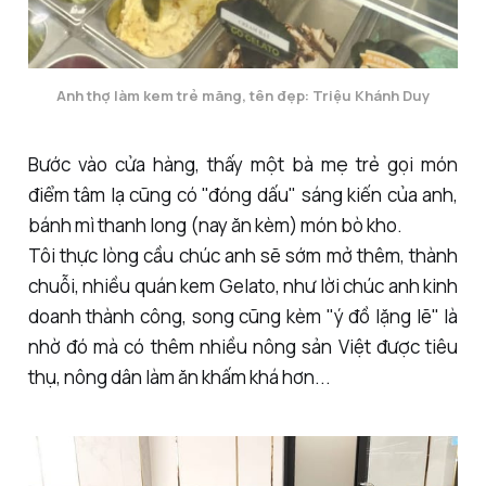
Anh thợ làm kem trẻ măng, tên đẹp: Triệu Khánh Duy
Bước vào cửa hàng, thấy một bà mẹ trẻ gọi món
điểm tâm lạ cũng có "đóng dấu" sáng kiến của anh,
bánh mì thanh long (nay ăn kèm) món bò kho.
Tôi thực lòng cầu chúc anh sẽ sớm mở thêm, thành
chuỗi, nhiều quán kem Gelato, như lời chúc anh kinh
doanh thành công, song cũng kèm "ý đồ lặng lẽ" là
nhờ đó mà có thêm nhiều nông sản Việt được tiêu
thụ, nông dân làm ăn khấm khá hơn...