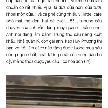
hấp dẫn, hơi bất ngờ: tắc muối ớt, với món dừa làm
chuẩn có rất nhiều vị là: lá dứa dừa non, dừa tươi,
khoai môn dừa... và cà phê cũng nhiều vị, latte, cafe
phô mai, mè đen, hạt dẻ cười... 83 vị nhưng câu
chuyện của anh vẫn đang xoay quanh... sầu riêng.
Anh nói đang làm bánh Trung thu sầu riêng xuất
khẩu. Nhà quản lý, con gái anh, Kao Huy Phương thì
bàn với tôi làm cách nào tăng được lượng mua sầu
riêng ngon nhất, chất lượng nhất của nông dân tin
cậy mà họ thỏa được yêu cầu...có hóa đơn (?!).