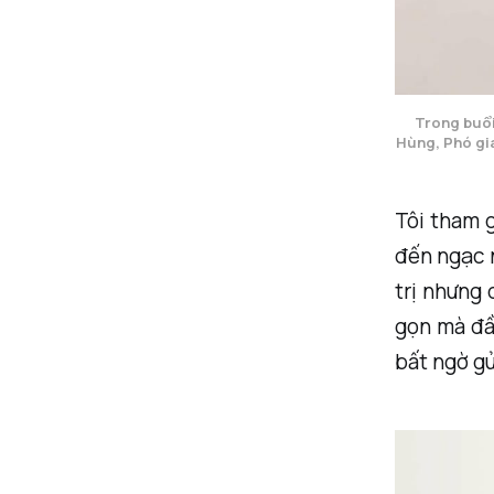
Trong buổi
Hùng, Phó gi
Tôi tham g
đến ngạc n
trị nhưng 
gọn mà đầ
bất ngờ gử