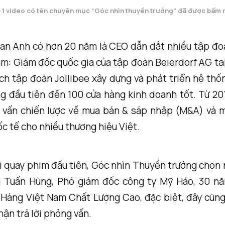
 1 video có tên chuyên mục “Góc nhìn thuyền trưởng" đã được bấm 
Lan Anh có hơn 20 năm là CEO dẫn dắt nhiều tập đo
am: Giám đốc quốc gia của tập đoàn Beierdorf AG tạ
ch tập đoàn Jollibee xây dựng và phát triển hệ thố
g đầu tiên đến 100 cửa hàng kinh doanh tốt. Từ 20
ố vấn chiến lược về mua bán & sáp nhập (M&A) và m
c tế cho nhiều thương hiệu Việt.
 quay phim đầu tiên, Góc nhìn Thuyền trưởng chọn 
 Tuấn Hùng, Phó giám đốc công ty Mỹ Hảo, 30 nă
 Hàng Việt Nam Chất Lượng Cao, đặc biệt, đây cũng 
hận trả lời phỏng vấn.