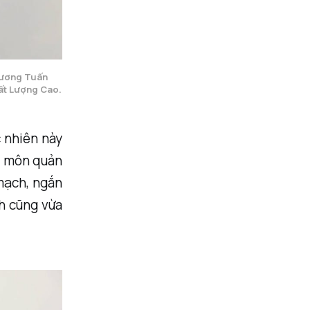
Lương Tuấn 
ất Lượng Cao.
c nhiên này
ên môn quản
 mạch, ngắn
h cũng vừa