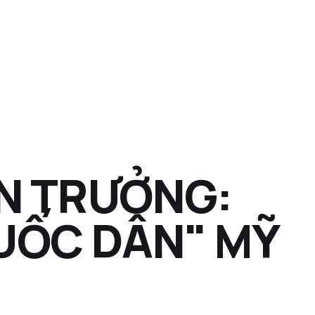
N TRƯỞNG:
UỐC DÂN" MỸ