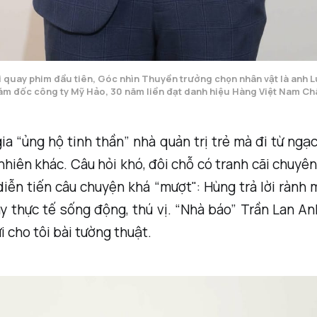
 quay phim đầu tiên, Góc nhìn Thuyền trưởng chọn nhân vật là anh 
ám đốc công ty Mỹ Hảo, 30 năm liền đạt danh hiệu Hàng Việt Nam Ch
ia “ủng hộ tinh thần” nhà quản trị trẻ mà đi từ ngạ
hiên khác. Câu hỏi khó, đôi chỗ có tranh cãi chuy
diễn tiến câu chuyện khá “mượt": Hùng trả lời rành
y thực tế sống động, thú vị. “Nhà báo” Trần Lan An
i cho tôi bài tường thuật.