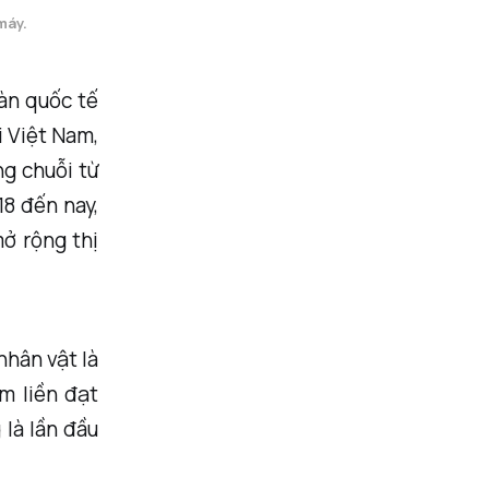
máy.
àn quốc tế
i Việt Nam,
ng chuỗi từ
18 đến nay,
ở rộng thị
nhân vật là
m liền đạt
là lần đầu