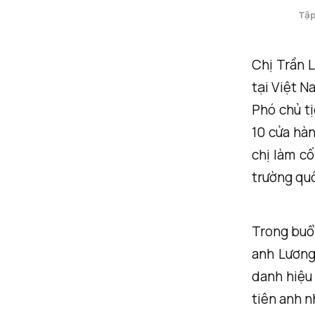
Tập
Chị Trần 
tại Việt N
Phó chủ tị
10 cửa hàn
chị làm c
trường quố
Trong buổi
anh Lương
danh hiệu
tiên anh n