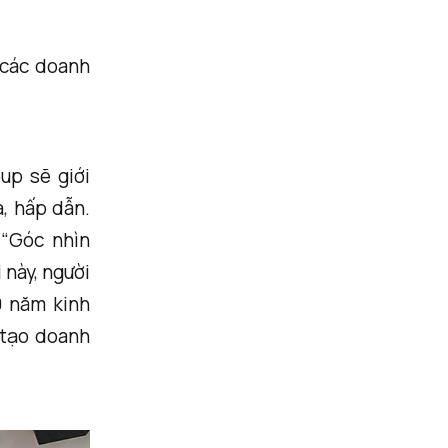
 các doanh
up sẽ giới
ạ, hấp dẫn.
 “Góc nhìn
 này, người
0 năm kinh
 tạo doanh