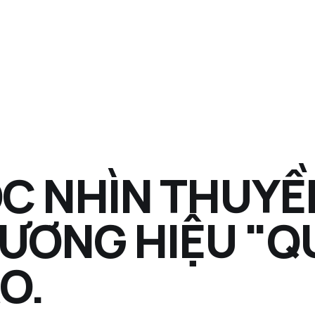
C NHÌN THUYỀ
ƯƠNG HIỆU "Q
O.