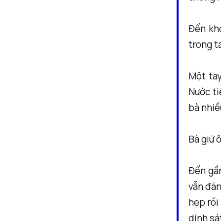
Đến kho
trong t
Một tay
Nước ti
bà nhiề
Bà giữ 
Đến gần
vẫn đán
hẹp rồi
dính sá