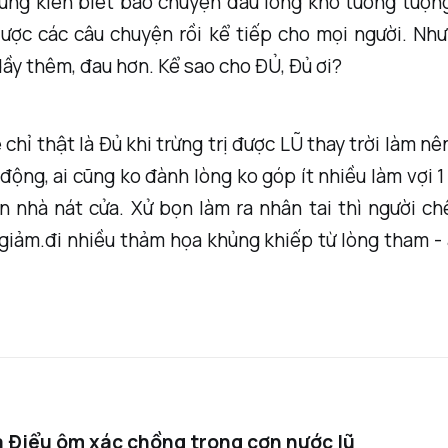
ứng kiến biết bao chuyện đau lòng khó tưởng tượng
lược các câu chuyện rồi kể tiếp cho mọi người. Nh
ầy thêm, đau hơn. Kể sao cho ĐỦ, Đủ ơi?
chỉ thật là Đủ khi trừng trị được LŨ thay trời làm nê
động, ai cũng ko đành lòng ko góp ít nhiều làm vợi 1
n nhà nát cửa. Xử bọn làm ra nhân tai thì người c
 giảm.đi nhiều thảm họa khủng khiếp từ lòng tham -
 Điểu ôm xác chồng trong cơn nước lũ