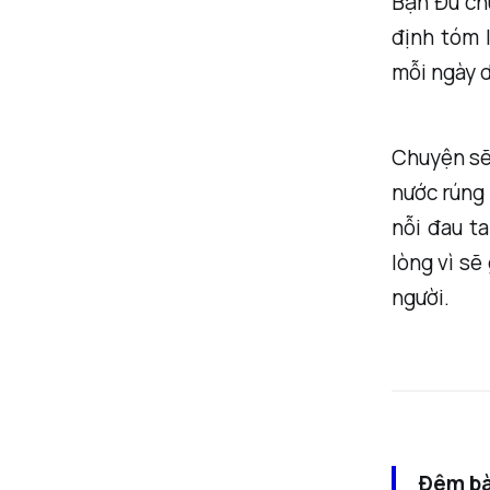
Bạn Đủ ch
định tóm 
mỗi ngày d
Chuyện sẽ 
nước rúng 
nỗi đau ta
lòng vì sẽ
người.
Đêm bà