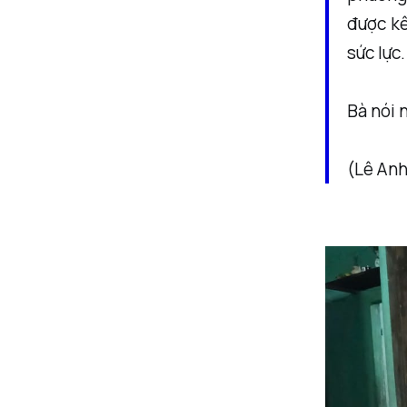
được kể
sức lực.
Bà nói 
(Lê Anh