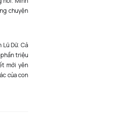
 nổi. Mình
ưng chuyện
n Lũ Dữ. Cả
 phần triệu
hết mới yên
 ác của con