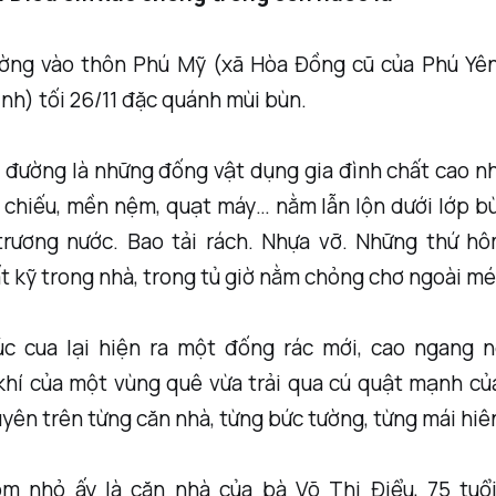
ng vào thôn Phú Mỹ (xã Hòa Đồng cũ của Phú Yên,
nh) tối 26/11 đặc quánh mùi bùn.
 đường là những đống vật dụng gia đình chất cao như
, chiếu, mền nệm, quạt máy… nằm lẫn lộn dưới lớp b
trương nước. Bao tải rách. Nhựa vỡ. Những thứ h
t kỹ trong nhà, trong tủ giờ nằm chỏng chơ ngoài m
c cua lại hiện ra một đống rác mới, cao ngang n
hí của một vùng quê vừa trải qua cú quật mạnh của
yên trên từng căn nhà, từng bức tường, từng mái hiê
óm nhỏ ấy là căn nhà của bà Võ Thị Điểu, 75 tuổ