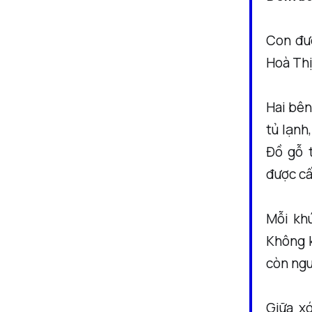
Con đườ
Hoà Thị
Hai bên
tủ lạnh
Đồ gỗ 
được cấ
Mỗi khú
Không k
còn ngu
Giữa x