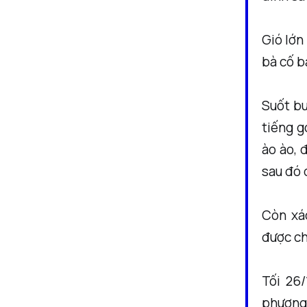
Gió lớn 
bà cố b
Suốt bu
tiếng g
ào ào, 
sau đó 
Còn xá
được ch
Tối 26/
phương 