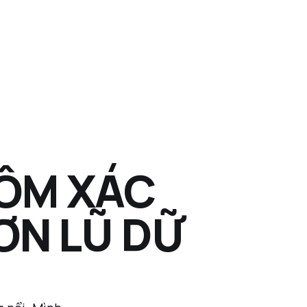
 ÔM XÁC
N LŨ DỮ