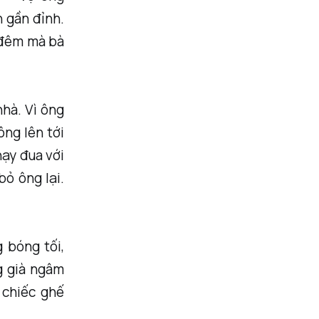
n gần đỉnh.
i đêm mà bà
nhà. Vì ông
ông lên tới
hạy đua với
bỏ ông lại.
 bóng tối,
g già ngâm
 chiếc ghế