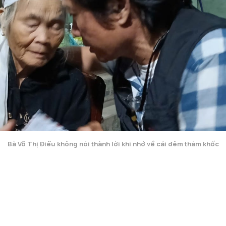
Bà Võ Thị Điểu không nói thành lời khi nhớ về cái đêm thảm khốc