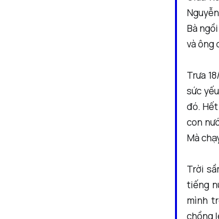
Nguyễn 
Bà ngồi
và ông 
Trưa 18
sức yếu
đó. Hết
con nướ
Mà chạy
Trời sầ
tiếng n
mình t
chồng l