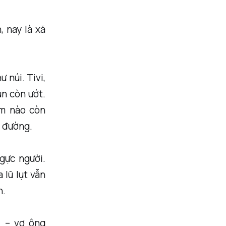
 nay là xã
 núi. Tivi,
ùn còn ướt.
ôm nào còn
é đường.
gực người.
 lũ lụt vẫn
n.
i – vợ ông