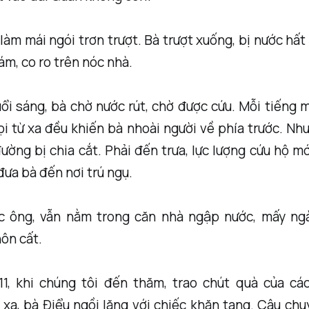
làm mái ngói trơn trượt. Bà trượt xuống, bị nước hất l
ám, co ro trên nóc nhà.
ổi sáng, bà chờ nước rút, chờ được cứu. Mỗi tiếng 
ọi từ xa đều khiến bà nhoài người về phía trước. Nh
đường bị chia cắt. Phải đến trưa, lực lượng cứu hộ mớ
đưa bà đến nơi trú ngụ.
c ông, vẫn nằm trong căn nhà ngập nước, mấy ng
ôn cất.
11, khi chúng tôi đến thăm, trao chút quà của cá
xa, bà Điểu ngồi lặng với chiếc khăn tang. Câu ch