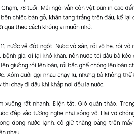
Chạm, 78 tuổi. Mái ngói vẫn còn vệt bùn in cao đế
 bên chiếc bàn gỗ, khăn tang trắng trên đầu, kể lạ
đi qua theo cách không ai muốn nhớ.
/11, nước về đột ngột. Nước vô sân, rồi vô hè, rồi vô 
, bệnh già, đi lại khó khăn, nên nước tới đâu bà kéo 
 lên giường rồi lên bàn, rồi bắc ghế chồng lên bàn c
c. Xóm dưới gọi nhau chạy lũ, nhưng bà không thể 
 thì chạy đi đâu khi khắp nơi đều là nước.
m xuống rất nhanh. Điện tắt. Gió quần thảo. Trong
ước đập vào tường nghe như sóng vỗ. Hai vợ chồn
rong dòng nước lạnh, cố giữ thăng bằng trên mấy
ên nhau.