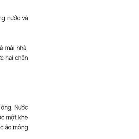
ng nước và
è mái nhà.
ức hai chân
 ông. Nước
ược một khe
iếc áo mỏng