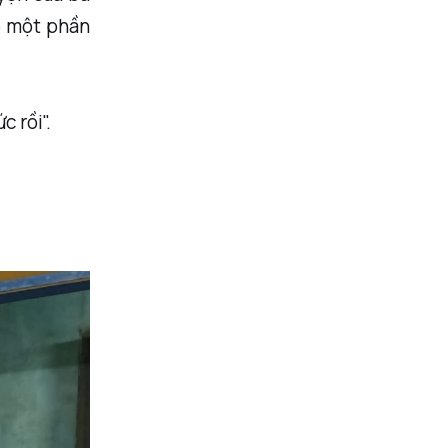
o một phần
 rồi".