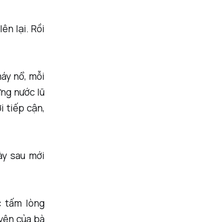
ên lại. Rồi
máy nổ, mỗi
ưng nước lũ
i tiếp cận,
ày sau mới
c tấm lòng
uyện của bà