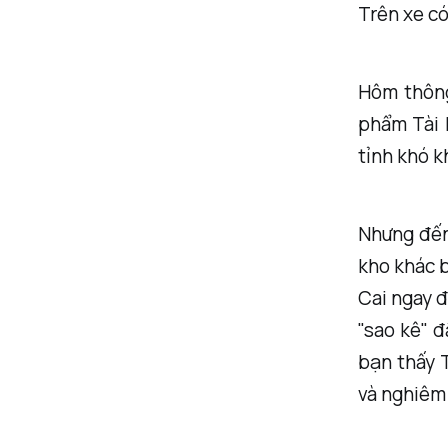
Trên xe có
Hôm thông
phẩm Tài K
tỉnh khó k
Nhưng đến 
kho khác b
Cai ngay đ
"sao kê" đ
bạn thấy T
và nghiêm 