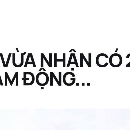
 VỪA NHẬN CÓ 
ẢM ĐỘNG...