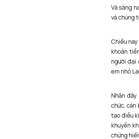
Và sáng n
và chúng t
Chiều nay 
khoản tiề
người đại 
em nhỏ Lao
Nhân đây 
chức, cán 
tạo điều k
khuyến khí
chừng hiểm