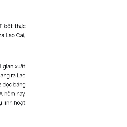
T bột thực
ra Lao Cai,
i gian xuất
hàng ra Lao
y, đọc bảng
SA hôm nay,
ự linh hoạt