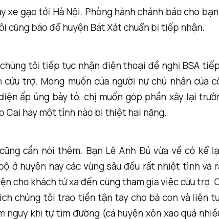
ay xe gạo tới Hà Nội. Phòng hành chánh báo cho bạn
ôi cũng báo để huyện Bát Xát chuẩn bị tiếp nhận.
chúng tôi tiếp tục nhận điện thoại đề nghị BSA ti
n cứu trợ. Mong muốn của người nữ chủ nhân của cô
diện ấp úng bày tỏ, chị muốn góp phần xây lại trư
 Cai hay một tỉnh nào bị thiệt hại nặng.
cũng cần nói thêm. Bạn Lê Anh Đủ vừa về có kể lại
bộ ở huyện hay các vùng sâu đều rất nhiệt tình và 
iện cho khách từ xa đến cùng tham gia việc cứu trợ. 
ch chúng tôi trao tiền tận tay cho bà con và liên t
 nguy khi tự tìm đường (cả huyện xôn xao quá nhiề