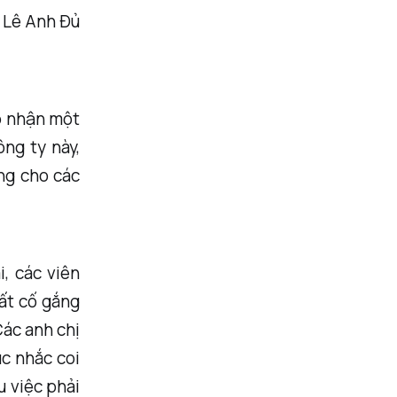
 Lê Anh Đủ
ếp nhận một
ng ty này,
ờng cho các
, các viên
rất cố gắng
Các anh chị
ục nhắc coi
u việc phải