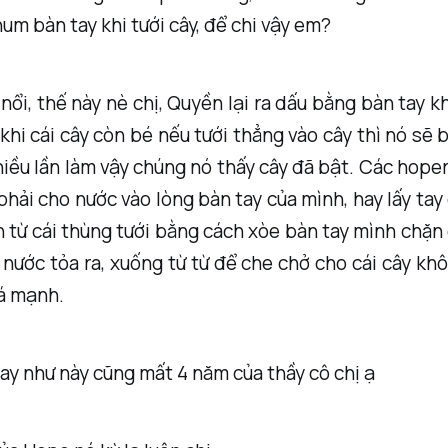
hum bàn tay khi tưới cây, để chi vậy em?
nổi, thế này nè chị, Quyền lại ra dấu bằng bàn tay 
: khi cái cây còn bé nếu tưới thẳng vào cây thì nó sẽ 
hiều lần làm vậy chúng nó thấy cây đã bật. Các hope
 phải cho nước vào lòng bàn tay của mình, hay lấy ta
 từ cái thùng tưới bằng cách xòe bàn tay mình chặn
nước tỏa ra, xuống từ từ để che chở cho cái cây kh
uá mạnh.
tay như này cũng mất 4 năm của thầy cô chị ạ