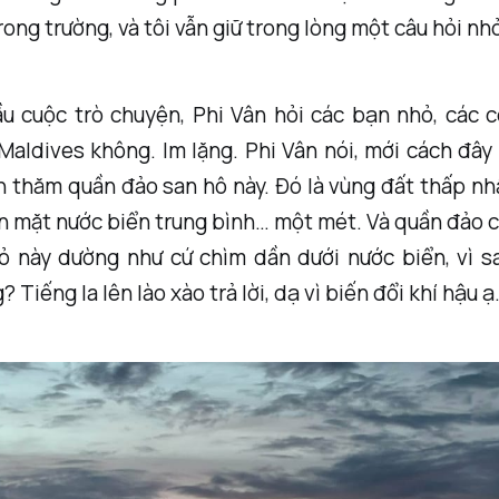
rong trường, và tôi vẫn giữ trong lòng một câu hỏi nh
ầu cuộc trò chuyện, Phi Vân hỏi các bạn nhỏ, các c
aldives không. Im lặng. Phi Vân nói, mới cách đây
 thăm quần đảo san hô này. Đó là vùng đất thấp nhấ
n mặt nước biển trung bình… một mét. Và quần đảo 
ỏ này dường như cứ chìm dần dưới nước biển, vì s
 Tiếng la lên lào xào trả lời, dạ vì biến đổi khí hậu ạ