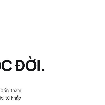
C ĐỜI.
n đến thăm
id từ khắp