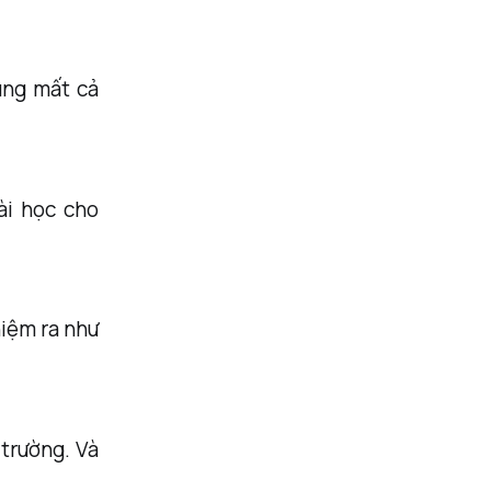
ũng mất cả
ài học cho
hiệm ra như
 trường. Và