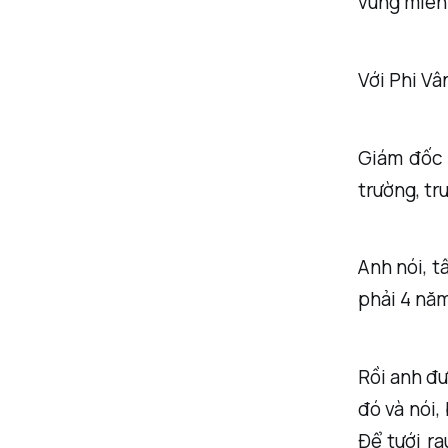
vùng miền
Với Phi Vân
Giám đốc 
trường, tr
Anh nói, t
phải 4 năm
Rồi anh đư
đó và nói,
Để tưới ra