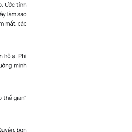
p. Ước tính
Vậy làm sao
ìm mất, các
n hô ạ. Phi
rường mình
p thế gian"
 Quyền, bọn