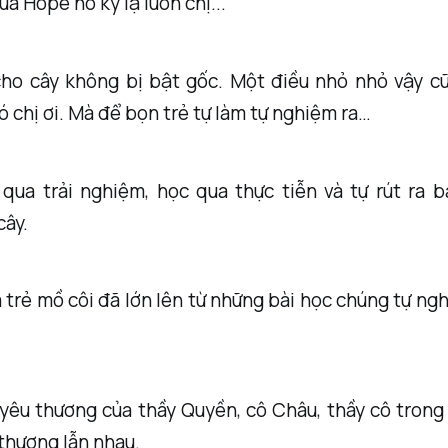
ủa Hope nó kỳ lạ luôn chị...
cho cây không bị bật gốc. Một điều nhỏ nhỏ vậy c
ó chị ơi. Mà để bọn trẻ tự làm tự nghiệm ra…
qua trải nghiệm, học qua thực tiễn và tự rút ra b
cây.
trẻ mồ côi đã lớn lên từ những bài học chúng tự ng
yêu thương của thầy Quyền, cô Châu, thầy cô trong
thương lẫn nhau.