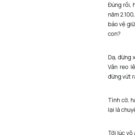
Đúng rồi, 
năm 2.100,
bảo vệ giữ
con?
Dạ, đừng x
Vân reo l
đừng vứt r
Tình cờ, h
lại là chuy
Tới lúc vô