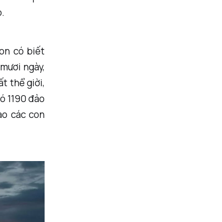
ỏ.
on có biết
 mươi ngày,
t thể giời,
có 1190 đảo
ao các con
.