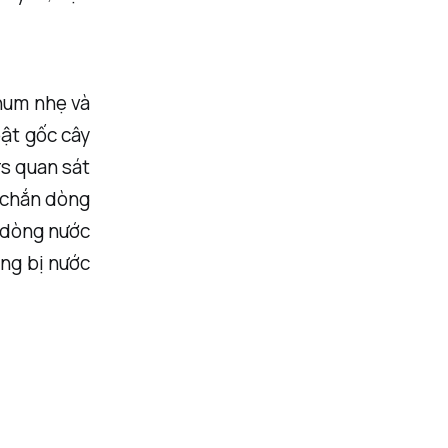
khum nhẹ và
bật gốc cây
rs quan sát
y chắn dòng
 dòng nước
ông bị nước