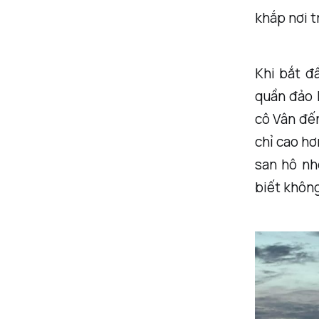
khắp nơi t
Khi bắt đ
quần đảo M
cô Vân đến
chỉ cao hơ
san hô nh
biết không?