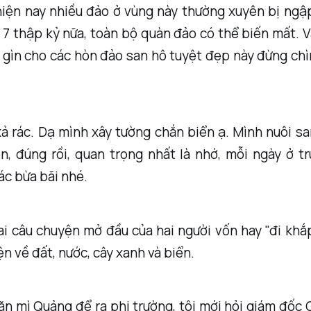
hiện nay nhiều đảo ở vùng này thường xuyên bị ngậ
 7 thập kỷ nữa, toàn bộ quàn đảo có thể biến mất. 
 gìn cho các hòn đảo san hô tuyệt đẹp này đừng ch
ả rác. Dạ mình xây tường chắn biển ạ. Mình nuôi sa
ên, đúng rồi, quan trọng nhất là nhớ, mỗi ngày ở t
ác bừa bãi nhé.
ai câu chuyện mở đầu của hai người vốn hay "đi khắ
ện về đất, nước, cây xanh và biển.
 ăn mì Quảng để ra phi trường, tôi mới hỏi giám đốc