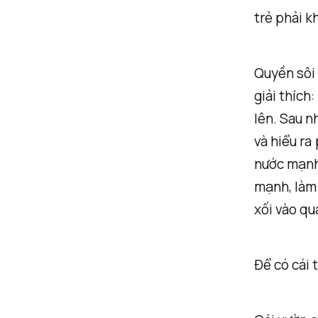
trẻ phải k
Quyền sôi 
giải thích
lên. Sau n
và hiểu ra
nước mạnh
mạnh, làm 
xối vào q
Để có cái 