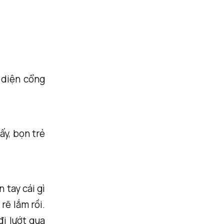
 diện cổng
ấy, bọn trẻ
 tay cái gì
rẽ lắm rồi.
đi lướt qua