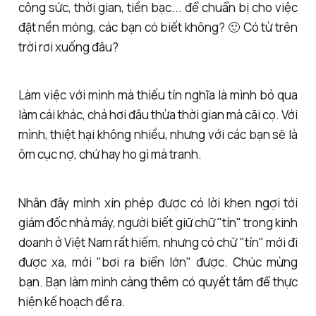
công sức, thời gian, tiền bạc... để chuẩn bị cho việc
đặt nền móng, các bạn có biết không? 🙂 Có từ trên
trời rơi xuống đâu?
Làm việc với mình mà thiếu tín nghĩa là mình bỏ qua
làm cái khác, chả hơi đâu thừa thời gian mà cãi cọ. Với
mình, thiệt hại không nhiều, nhưng với các bạn sẽ là
ôm cục nợ, chứ hay ho gì mà tranh.
Nhân đây mình xin phép được có lời khen ngợi tới
giám đốc nhà máy, người biết giữ chữ "tín" trong kinh
doanh ở Việt Nam rất hiếm, nhưng có chữ "tín" mới đi
được xa, mới "bơi ra biển lớn" được. Chúc mừng
bạn. Bạn làm mình càng thêm có quyết tâm để thực
hiện kế hoạch đề ra.