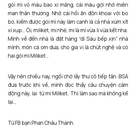
gói mì vỏ màu bao xi măng, cái màu gợi nhớ miên
man thân thương. Nhớ cái hồi ăn độn khoai với bo
bo, kiếm được gói mì này làm canh là cả nhà xúm xít
xí xụp… Ôi, miliket, mi nhé, mi là mì vừa li vừa kết nha.
Mình về đến nhà là đặt hàng “dì Sáu bếp xịn” nhà
mình, món cá om dưa, cho gia vị là chút nghệ và có
hai gói mì Miliket…
Vậy nên chiều nay, ngồi chờ lấy thư cô tiếp tân BSA
đưa trước khi về, mình đọc thấy câu chuyện cảm
động này, lại từ mì Miliket. Thì làm sao mà không kể
lại…
Từ FB bạn Phan Châu Thành.