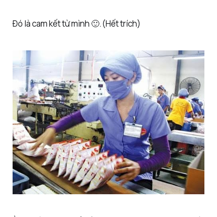
Đó là cam kết từ mình 🙂.(Hết trích)